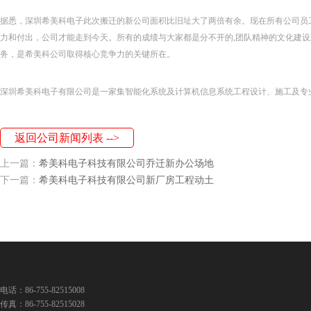
据悉，深圳希美科电子此次搬迁的新公司面积比旧址大了两倍有余。现在所有公司员
力和付出，公司才能走到今天。所有的成绩与大家都是分不开的,团队精神的文化建
务，是希美科公司取得核心竞争力的关键所在。
深圳希美科电子有限公司是一家集智能化系统及计算机信息系统工程设计、施工及专
返回公司新闻列表 -->
上一篇：
希美科电子科技有限公司乔迁新办公场地
下一篇：
希美科电子科技有限公司新厂房工程动土
电话：86-755-82515008
传真：86-755-82515028